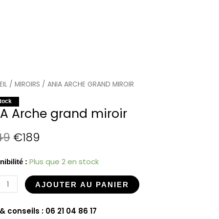
ité
IL
/
Le
MIROIRS
Le
/ ANIA ARCHE GRAND MIROIR
tock
prix
prix
A Arche grand miroir
e
initial
actuel
49
€
189
d
était
est
Plus que 2 en stock
ibilité :
:
:
€249.
€189.
AJOUTER AU PANIER
& conseils : 06 21 04 86 17