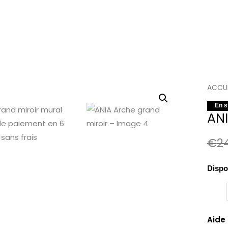
quant
ACCUE
de
En s
ANI
ANIA
Arch
€
2
gran
miroir
Dispon
Aide 