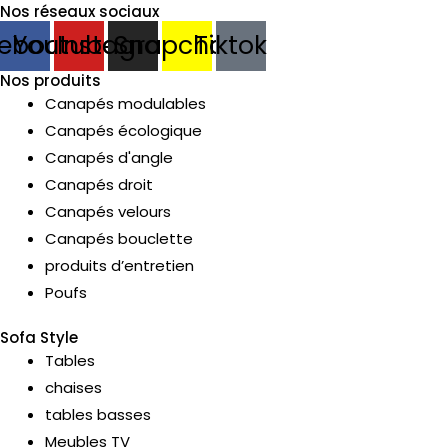
Nos réseaux sociaux
ebook
Youtube
Instagram
Snapchat
Tiktok
Nos produits
Canapés modulables
Canapés écologique
Canapés d'angle
Canapés droit
Canapés velours
Canapés bouclette
produits d’entretien
Poufs
Sofa Style
Tables
chaises
tables basses
Meubles TV