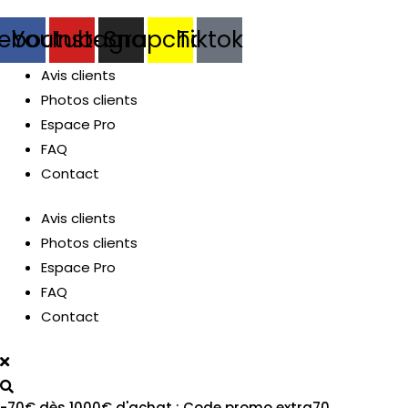
ebook
Youtube
Instagram
Snapchat
Tiktok
MUTATEUR
Avis clients
Photos clients
Espace Pro
U
FAQ
Contact
MUTATEUR
Avis clients
Photos clients
U
Espace Pro
FAQ
Contact
-70€ dès 1000€ d'achat : Code promo extra70