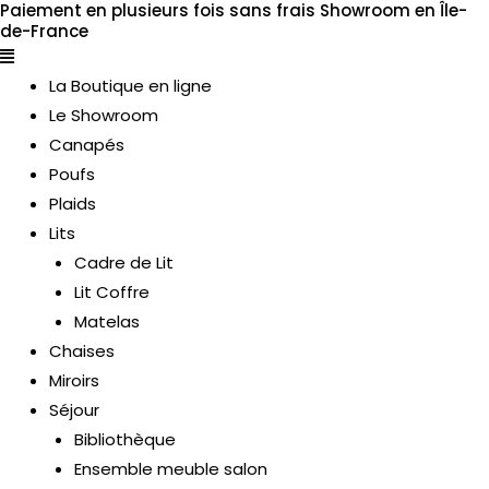
Paiement en plusieurs fois sans frais
Showroom en Île-
Aller
Flyout
de-France
au
Menu
contenu
La Boutique en ligne
Le Showroom
Canapés
Poufs
Plaids
Lits
Cadre de Lit
Lit Coffre
Matelas
Chaises
Miroirs
Séjour
ERMUTATEUR
Bibliothèque
Ensemble meuble salon