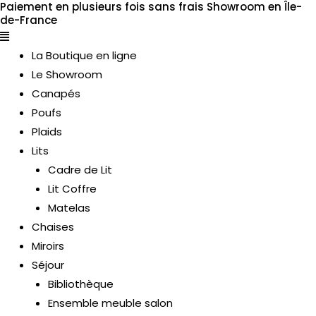
Paiement en plusieurs fois sans frais
Showroom en Île-
Aller
Flyout
de-France
au
Menu
contenu
La Boutique en ligne
Le Showroom
Canapés
Poufs
Plaids
Lits
Cadre de Lit
Lit Coffre
Matelas
Chaises
Miroirs
Séjour
ERMUTATEUR
Bibliothèque
Ensemble meuble salon