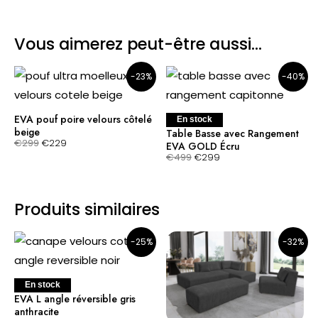
Vous aimerez peut-être aussi…
Le prix initial était : €299.
Le prix actuel est : €229.
Le prix initial était : €499.
Le prix actuel est : €299.
-23%
-40%
EVA pouf poire velours côtelé
En stock
beige
Table Basse avec Rangement
€
299
€
229
EVA GOLD Écru
€
499
€
299
Produits similaires
Le prix initial était : €1.199.
Le prix actuel est : €899.
Le prix initial était : €2.499.
Le prix actuel est : €1.699.
-25%
-32%
En stock
EVA L angle réversible gris
anthracite