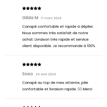
Note
5
sur
Gilda M
5
17 mars 2024
Canapé confortable et rapide à déplier.
Nous sommes très satisfait de notre
achat. Livraison très rapide et service
client disponible. Je recommande à 100%
Note
5
sur
Soso
5
24 avril 2024
Canapé au top de mes attente, jolie
confortable et livraison rapide. 👍🏼 Merci