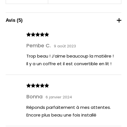
Avis (5)
Note
5
sur
Pembe C.
5
9 août 2023
Trop beau ! J’aime beaucoup la matière !
Il y a un coffre et il est convertible en lit !
Note
5
sur
Bonna
5
6 janvier 2024
Réponds parfaitement à mes attentes.
Encore plus beau une fois installé