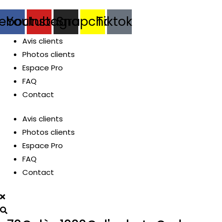
ebook
Youtube
Instagram
Snapchat
Tiktok
MUTATEUR
Avis clients
Photos clients
Espace Pro
U
FAQ
Contact
MUTATEUR
Avis clients
Photos clients
U
Espace Pro
FAQ
Contact