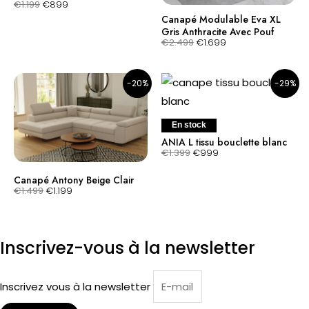
€
1.199
€
899
Canapé Modulable Eva XL
Gris Anthracite Avec Pouf
€
2.499
€
1.699
Le prix initial était : €1.499.
Le prix actuel est : €1.199.
Le prix initial était : €1.399.
Le prix actuel est : €999.
-20%
-29%
En stock
ANIA L tissu bouclette blanc
€
1.399
€
999
Canapé Antony Beige Clair
€
1.499
€
1.199
Inscrivez-vous à la newsletter
Inscrivez vous à la newsletter