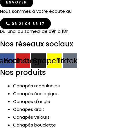
ENVOYER
Nous sommes à votre écoute au
06 21 04 86 17
Du lundi au samedi de 09h à 18h
Nos réseaux sociaux
ebook
Youtube
Instagram
Snapchat
Tiktok
Nos produits
Canapés modulables
Canapés écologique
Canapés d'angle
Canapés droit
Canapés velours
Canapés bouclette