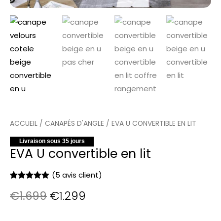
ACCUEIL
/
CANAPÉS D'ANGLE
/ EVA U CONVERTIBLE EN LIT
Livraison sous 35 jours
EVA U convertible en lit
(
5
avis client)
Noté
5
5.00
€
1.699
€
1.299
sur 5
basé sur
notations
client