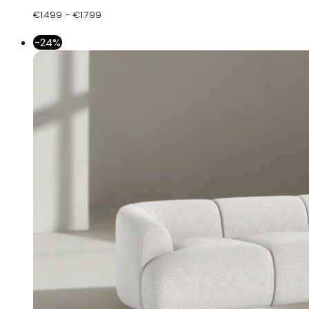
€
1.499
–
€
1.799
-24%