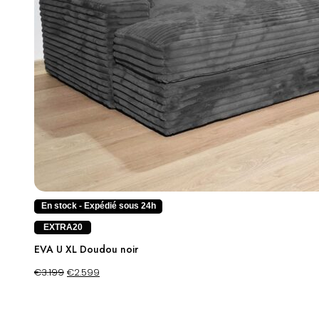
En stock - Expédié sous 24h
EXTRA20
EVA U XL Doudou noir
€
3.199
€
2.599