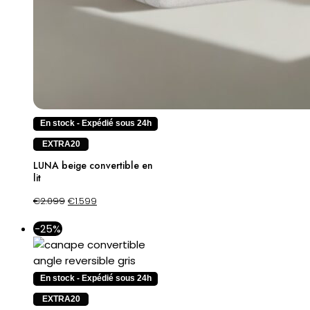
En stock - Expédié sous 24h
EXTRA20
LUNA beige convertible en
lit
€
2.099
€
1.599
-25%
En stock - Expédié sous 24h
EXTRA20