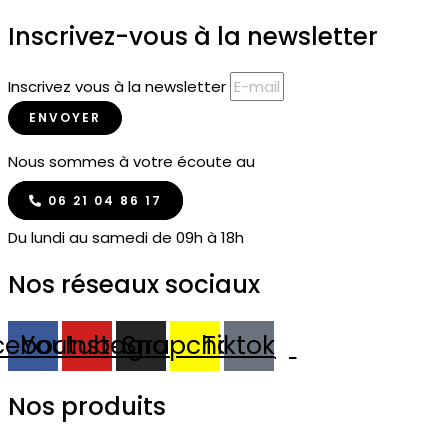
Inscrivez-vous à la newsletter
Inscrivez vous à la newsletter
ENVOYER
Nous sommes à votre écoute au
06 21 04 86 17
Du lundi au samedi de 09h à 18h
Nos réseaux sociaux
cebook
Youtube
Instagram
Snapchat
Tiktok
Nos produits