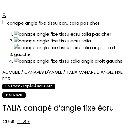
quantité
Le
Le
🔍
de
prix
prix
TALIA
initial
actuel
canapé
était
est
d’angle
:
:
fixe
€1.649.
€1.299.
écru
ACCUEIL
/
CANAPÉS D'ANGLE
/ TALIA CANAPÉ D’ANGLE FIXE
ÉCRU
En stock - Expédié sous 24h
EXTRA20
TALIA canapé d’angle fixe écru
€
1.649
€
1.299