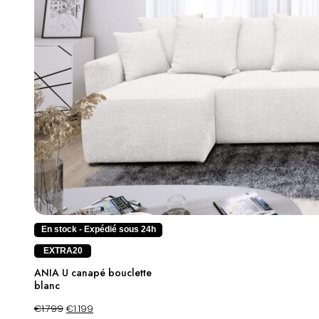
Votre avis
*
Nom
*
E-mail
*
En stock - Expédié sous 24h
EXTRA20
Enregistrer mon nom, mon e-mail et mon site dans le
ANIA U canapé bouclette
navigateur pour mon prochain commentaire.
blanc
€
1.799
€
1.199