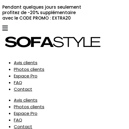
Aller
MUTATEUR
MUTATEUR
Pendant quelques jours seulement
au
profitez de -20% supplémentaire
contenu
avec le CODE PROMO : EXTRA20
Flyout
U
U
Menu
Avis clients
Photos clients
Espace Pro
FAQ
Contact
Avis clients
Photos clients
Espace Pro
FAQ
Contact