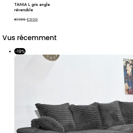
TANIA L gris angle
réversible
€
1.199
€
899
Vus récemment
-19%