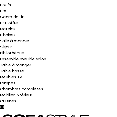
Poufs
Lits
Cadre de Lit
Lit Coffre
Matelas
ATEUR
Chaises
Salle à manger
Séjour
Bibliothèque
Ensemble meuble salon
Table à manger
Table basse
Meubles TV
Lampes
ATEUR
Chambres complètes
Mobilier Extérieur
ES
Cuisines
TES
R