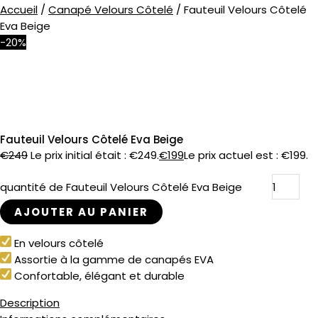
Accueil
/
Canapé Velours Côtelé
/ Fauteuil Velours Côtelé
Eva Beige
-20%
Fauteuil Velours Côtelé Eva Beige
€
249
Le prix initial était : €249.
€
199
Le prix actuel est : €199.
quantité de Fauteuil Velours Côtelé Eva Beige
AJOUTER AU PANIER
ES
En velours côtelé
Assortie à la gamme de canapés EVA
TES
Confortable, élégant et durable
Description
R