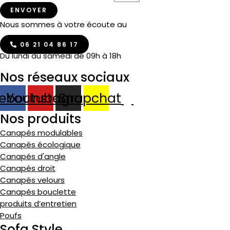
ENVOYER
Nous sommes à votre écoute au
06 21 04 86 17
Du lundi au samedi de 09h à 18h
Nos réseaux sociaux
ebook
Youtube
Instagram
Snapchat
Nos produits
Canapés modulables
Canapés écologique
Canapés d'angle
Canapés droit
Canapés velours
Canapés bouclette
produits d’entretien
Poufs
Sofa Style