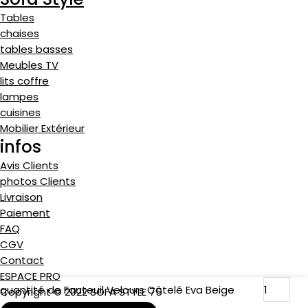
Tables
chaises
tables basses
Meubles TV
lits coffre
lampes
cuisines
Mobilier Extérieur
infos
Avis Clients
photos Clients
Livraison
Paiement
FAQ
CGV
Contact
ESPACE PRO
quantité de Fauteuil Velours Côtelé Eva Beige
Copyright © 2022 SOFA STYLE 75