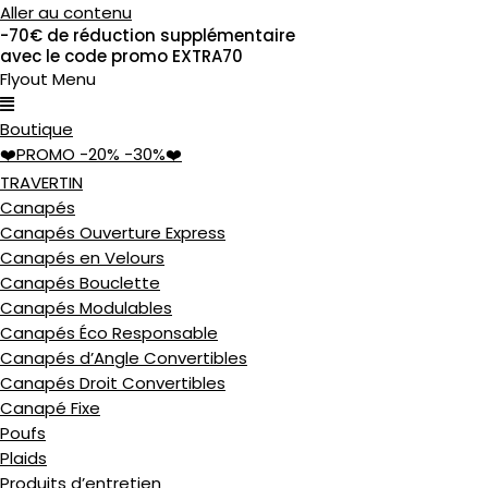
Aller au contenu
-70€ de réduction supplémentaire
avec le code promo EXTRA70
Flyout Menu
Boutique
❤️PROMO -20% -30%❤️
TRAVERTIN
E
Canapés
Canapés Ouverture Express
Canapés en Velours
Canapés Bouclette
Canapés Modulables
Canapés Éco Responsable
Canapés d’Angle Convertibles
IN
Canapés Droit Convertibles
S
Canapé Fixe
Poufs
Plaids
ATEUR
Produits d’entretien